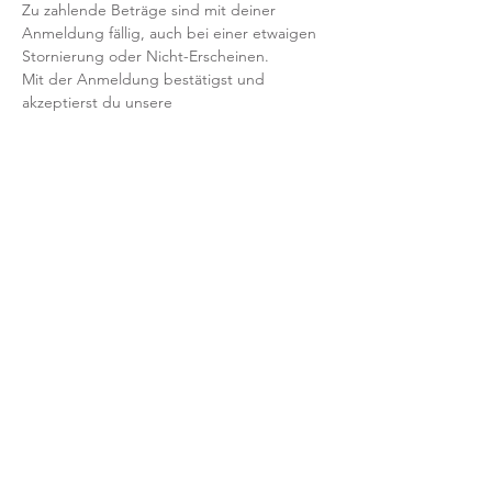
Zu zahlende Beträge sind mit deiner 
Anmeldung fällig, auch bei einer etwaigen 
Stornierung oder Nicht-Erscheinen.
Mit der Anmeldung bestätigst und 
akzeptierst du unsere 
Teilnahmebedingungen und AGB.
FRAGEN?
Dann schreib uns an: info@yogaheimat.de