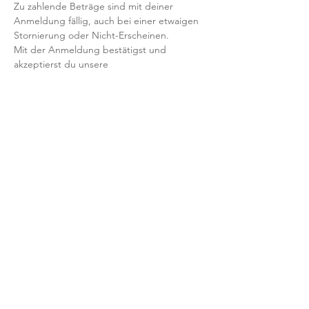
Zu zahlende Beträge sind mit deiner 
Anmeldung fällig, auch bei einer etwaigen 
Stornierung oder Nicht-Erscheinen.
Mit der Anmeldung bestätigst und 
akzeptierst du unsere 
Teilnahmebedingungen und AGB.
FRAGEN?
Dann schreib uns an: info@yogaheimat.de