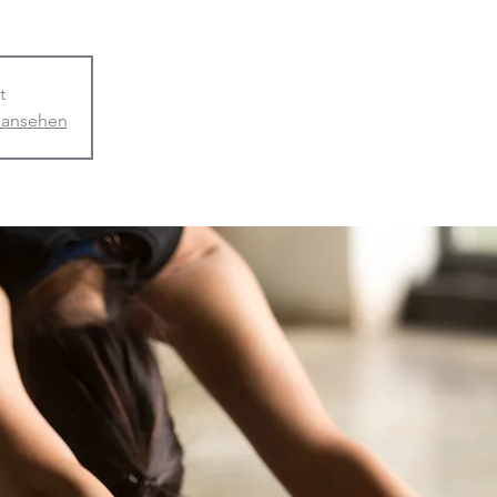
t
 ansehen