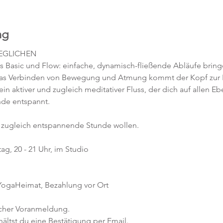
ng
GEGLICHEN
s Basic und Flow: einfache, dynamisch-fließende Abläufe bring
 das Verbinden von Bewegung und Atmung kommt der Kopf zur 
 ein aktiver und zugleich meditativer Fluss, der dich auf allen 
nde entspannt.
nd zugleich entspannende Stunde wollen.
g, 20 - 21 Uhr, im Studio 
 YogaHeimat, Bezahlung vor Ort
icher Voranmeldung. 
ltst du eine Bestätigung per Email. 