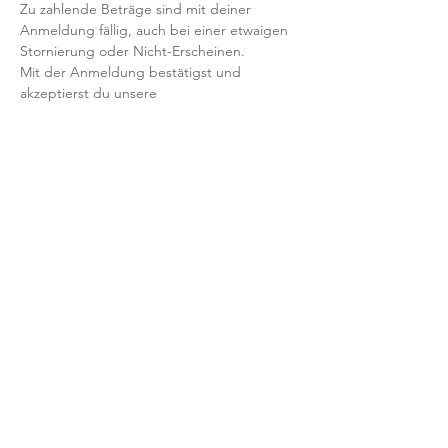
Zu zahlende Beträge sind mit deiner 
Anmeldung fällig, auch bei einer etwaigen 
Stornierung oder Nicht-Erscheinen.
Mit der Anmeldung bestätigst und 
akzeptierst du unsere 
Teilnahmebedingungen und AGB.
FRAGEN?
Dann schreib uns an: info@yogaheimat.de