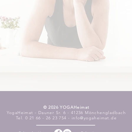
​© 2026 YOGAHeimat
YogaHeimat - Dauner Sr. 6 - 41236 Mönchengladbach
Tel. 0 21 66 - 26 23 754 - info@yogaheimat.de