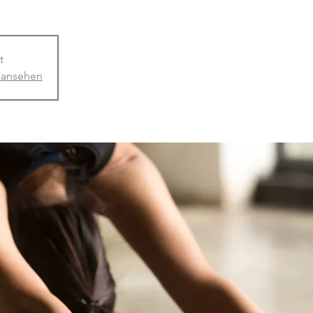
t
 ansehen