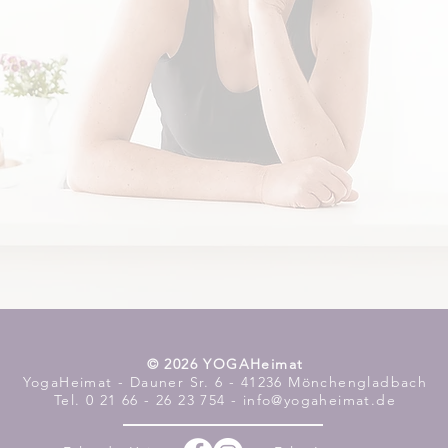
​© 2026 YOGAHeimat
YogaHeimat - Dauner Sr. 6 - 41236 Mönchengladbach
Tel. 0 21 66 - 26 23 754 - info@yogaheimat.de