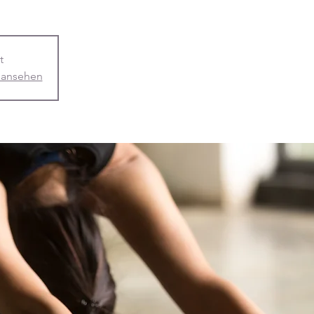
t
 ansehen