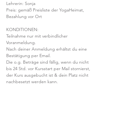
Lehrerin: Sonja 
Preis: gemäß Preisliste der YogaHeimat, 
Bezahlung vor Ort
KONDITIONEN:
Teilnahme nur mit verbindlicher 
Voranmeldung. 
Nach deiner Anmeldung erhältst du eine 
Bestätigung per Email. 
Die o.g. Beträge sind fällig, wenn du nicht 
bis 24 Std. vor Kursstart per Mail stornierst, 
der Kurs ausgebucht ist & dein Platz nicht 
nachbesetzt werden kann.
Mit der Anmeldung bestätigst und 
akzeptierst du unsere 
Teilnahmebedingungen und AGB.
FRAGEN?
Dann schreib uns an: info@yogaheimat.de