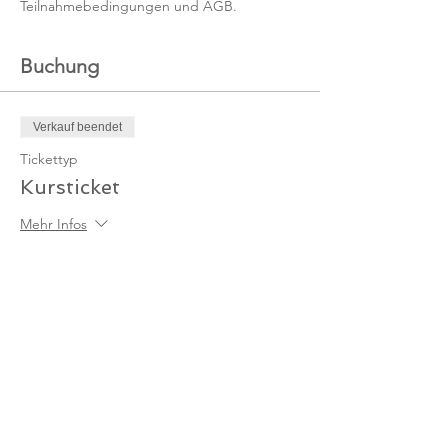
Teilnahmebedingungen und AGB.
Buchung
Verkauf beendet
Tickettyp
Kursticket
Mehr Infos
Preis
89,00 €
MwSt. inbegriffen