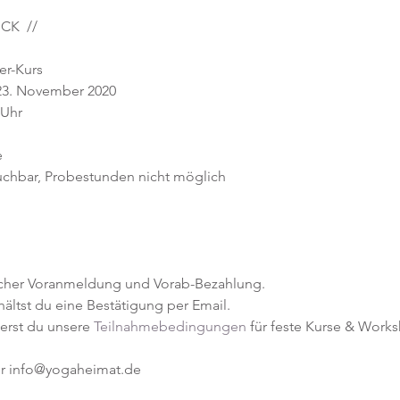
ICK //
er-Kurs
 23. November 2020
 Uhr
e
uchbar, Probestunden nicht möglich
licher Voranmeldung und Vorab-Bezahlung.
ltst du eine Bestätigung per Email.
erst du unsere
Teilnahmebedingungen
für feste Kurse & Works
er info@yogaheimat.de