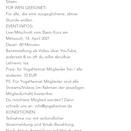
Sitzen.
FÜR WEN GEEIGNET
:
Für alle, die eine ausgeglichene, aktive 
Stunde wollen.  
EVENT-INFOS
:
Live-Mitschnitt vom Basic-Kurs am 
Mittwoch, 14. April 2021
Dauer: 60 Minuten
Bereitstellung als Video über YouTube, 
jederzeit & so oft du willst abrufbar
Lehrerin: Isa
Preis: für YogaHeimat Mitglieder frei / alle 
anderen: 10 EUR
PS. Für YogaHeimat Mitglieder sind alle 
Streams/Videos (im Rahmen der jeweiligen 
Mitgliedschaft) kostenfrei. 
Du möchtest Mitglied werden? Dann 
schreib uns an: info@yogaheimat.de
KONDITIONEN:
Teilnahme nur mit verbindlicher 
Voranmeldung und Vorab-Bezahlung. 
Nach deiner Anmeldung erhältst du eine 