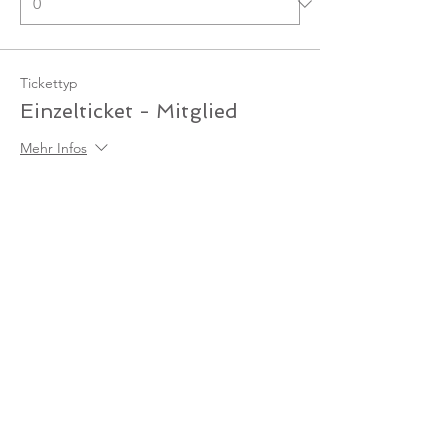
Tickettyp
Einzelticket - Mitglied
Mehr Infos
Preis
0,00 €
Anzahl
Gesamt
0,00 €
Zur Kasse