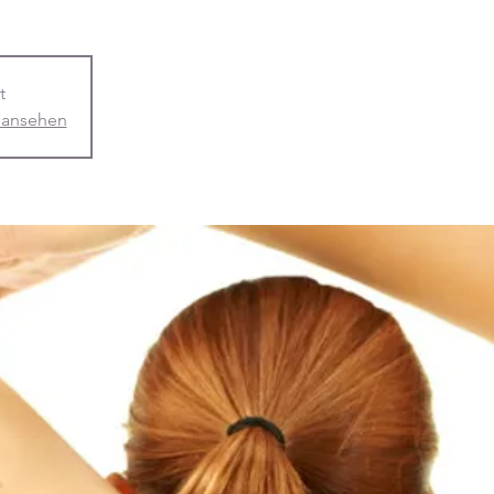
t
 ansehen