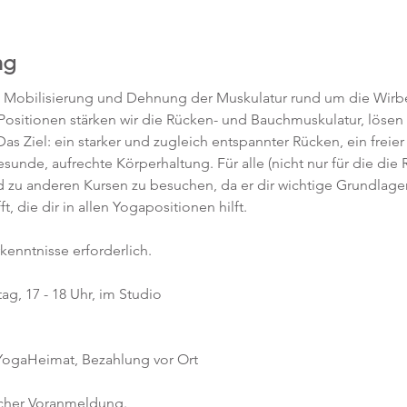
ng
, Mobilisierung und Dehnung der Muskulatur rund um die Wirbe
 Positionen stärken wir die Rücken- und Bauchmuskulatur, löse
as Ziel: ein starker und zugleich entspannter Rücken, ein freier
unde, aufrechte Körperhaltung. Für alle (nicht nur für die die 
d zu anderen Kursen zu besuchen, da er dir wichtige Grundlagen
 die dir in allen Yogapositionen hilft. 
kenntnisse erforderlich.  
g, 17 - 18 Uhr, im Studio 
 YogaHeimat, Bezahlung vor Ort
icher Voranmeldung. 