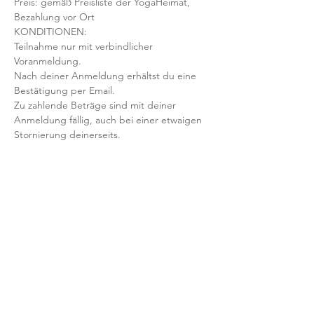
Preis: gemäß Preisliste der YogaHeimat, 
Bezahlung vor Ort
KONDITIONEN:
Teilnahme nur mit verbindlicher 
Voranmeldung. 
Nach deiner Anmeldung erhältst du eine 
Bestätigung per Email. 
Zu zahlende Beträge sind mit deiner 
Anmeldung fällig, auch bei einer etwaigen 
Stornierung deinerseits.
Mit der Anmeldung bestätigst und 
akzeptierst du unsere 
Teilnahmebedingungen und AGB.
FRAGEN?
Dann schreib uns an: info@yogaheimat.de