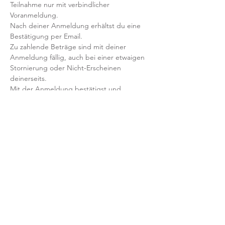
Teilnahme nur mit verbindlicher 
Voranmeldung. 
Nach deiner Anmeldung erhältst du eine 
Bestätigung per Email. 
Zu zahlende Beträge sind mit deiner 
Anmeldung fällig, auch bei einer etwaigen 
Stornierung oder Nicht-Erscheinen 
deinerseits.
Mit der Anmeldung bestätigst und 
akzeptierst du unsere 
Teilnahmebedingungen und AGB.
FRAGEN?
Dann schreib uns an: info@yogaheimat.de