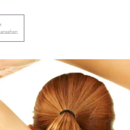
t
 ansehen