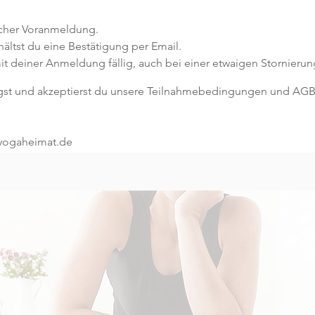
icher Voranmeldung.
ltst du eine Bestätigung per Email.
it deiner Anmeldung fällig, auch bei einer etwaigen Stornieru
gst und akzeptierst du unsere Teilnahmebedingungen und AGB
@yogaheimat.de