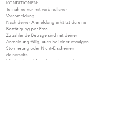
KONDITIONEN:
Teilnahme nur mit verbindlicher 
Voranmeldung. 
Nach deiner Anmeldung erhältst du eine 
Bestätigung per Email. 
Zu zahlende Beträge sind mit deiner 
Anmeldung fällig, auch bei einer etwaigen 
Stornierung oder Nicht-Erscheinen 
deinerseits.
Mit der Anmeldung bestätigst und 
akzeptierst du unsere 
Teilnahmebedingungen und AGB.
FRAGEN?
Dann schreib uns an: info@yogaheimat.de