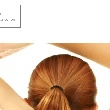
t
 ansehen