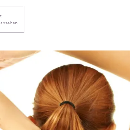
t
 ansehen