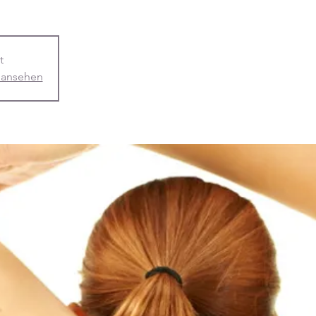
t
 ansehen