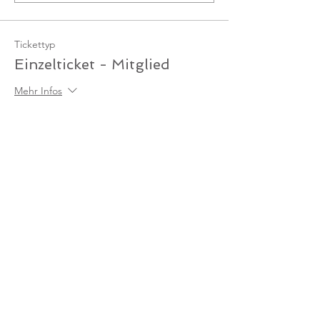
Tickettyp
Einzelticket - Mitglied
Mehr Infos
Preis
0,00 €
Anzahl
Gesamt
0,00 €
Zur Kasse