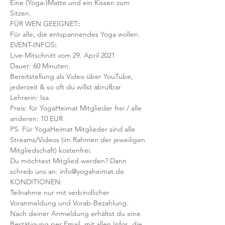
Eine (Yoga-)Matte und ein Kissen zum 
Sitzen. 
FÜR WEN GEEIGNET
:
Für alle, die entspannendes Yoga wollen. 
EVENT-INFOS
:
Live-Mitschnitt vom 29. April 2021
Dauer: 60 Minuten
Bereitstellung als Video über YouTube, 
jederzeit & so oft du willst abrufbar
Lehrerin: Isa
Preis: für YogaHeimat Mitglieder frei / alle 
anderen: 10 EUR
PS. Für YogaHeimat Mitglieder sind alle 
Streams/Videos (im Rahmen der jeweiligen 
Mitgliedschaft) kostenfrei. 
Du möchtest Mitglied werden? Dann 
schreib uns an: info@yogaheimat.de
KONDITIONEN:
Teilnahme nur mit verbindlicher 
Voranmeldung und Vorab-Bezahlung. 
Nach deiner Anmeldung erhältst du eine 
Bestätigung per Email, mit allen Infos, die 