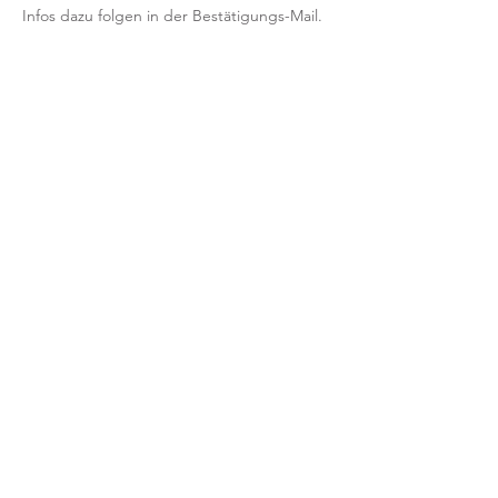
Infos dazu folgen in der Bestätigungs-Mail.
// KONDITIONEN //
Teilnahme nur mit verbindlicher 
Voranmeldung und Vorab-Bezahlung.
Nach deiner Anmeldung erhältst du eine 
Bestätigung per Email.
Mit der Anmeldung bestätigst und 
akzeptierst du unsere 
Teilnahmebedingungen für Workshops.