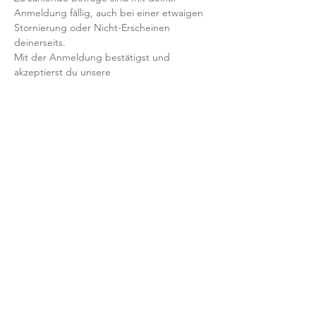
Anmeldung fällig, auch bei einer etwaigen 
Stornierung oder Nicht-Erscheinen 
deinerseits.
Mit der Anmeldung bestätigst und 
akzeptierst du unsere 
Teilnahmebedingungen und AGB.
FRAGEN?
Dann schreib uns an: info@yogaheimat.de