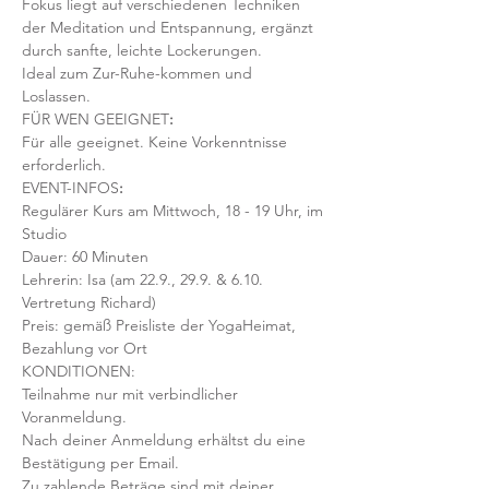
Fokus liegt auf verschiedenen Techniken 
der Meditation und Entspannung, ergänzt 
durch sanfte, leichte Lockerungen.
Ideal zum Zur-Ruhe-kommen und 
Loslassen. 
FÜR WEN GEEIGNET
:
Für alle geeignet. Keine Vorkenntnisse 
erforderlich.  
EVENT-INFOS
:
Regulärer Kurs am Mittwoch, 18 - 19 Uhr, im 
Studio 
Dauer: 60 Minuten 
Lehrerin: Isa (am 22.9., 29.9. & 6.10. 
Vertretung Richard)
Preis: gemäß Preisliste der YogaHeimat, 
Bezahlung vor Ort
KONDITIONEN:
Teilnahme nur mit verbindlicher 
Voranmeldung. 
Nach deiner Anmeldung erhältst du eine 
Bestätigung per Email. 
Zu zahlende Beträge sind mit deiner 