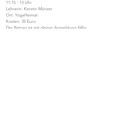
11:15 - 13 Uhr 
Lehrerin: Kerstin Münzer
Ort: YogaHeimat 
Kosten: 35 Euro
Der Betrag ist mit deiner Anmeldung fällig 
und ist direkt an Kerstin zu überweisen; alle 
Infos dazu folgen in der Bestätigungs-Mail.
KONDITIONEN
Teilnahme nur mit verbindlicher 
Voranmeldung und Vorab-Bezahlung.
Nach deiner Anmeldung erhältst du eine 
Bestätigung per Email.
Mit der Anmeldung bestätigst und 
akzeptierst du unsere 
Teilnahmebedingungen für Workshops.