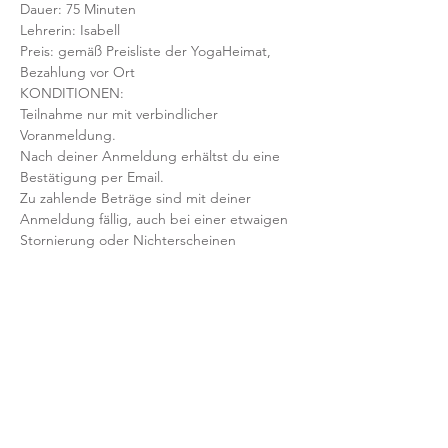
Dauer: 75 Minuten 
Lehrerin: Isabell
Preis: gemäß Preisliste der YogaHeimat, 
Bezahlung vor Ort
KONDITIONEN:
Teilnahme nur mit verbindlicher 
Voranmeldung. 
Nach deiner Anmeldung erhältst du eine 
Bestätigung per Email. 
Zu zahlende Beträge sind mit deiner 
Anmeldung fällig, auch bei einer etwaigen 
Stornierung oder Nichterscheinen 
deinerseits.
Mit der Anmeldung bestätigst und 
akzeptierst du unsere 
Teilnahmebedingungen und AGB.
FRAGEN?
Dann schreib uns an: info@yogaheimat.de