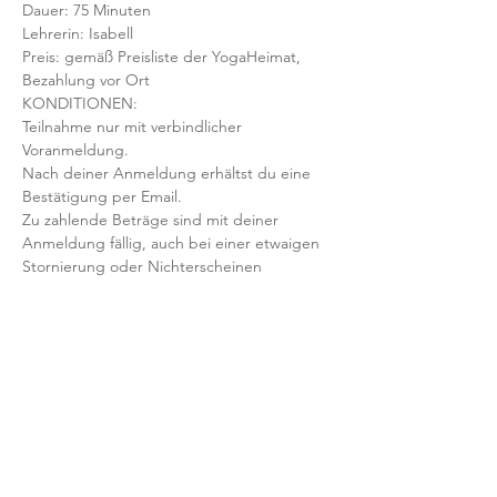
Dauer: 75 Minuten 
Lehrerin: Isabell
Preis: gemäß Preisliste der YogaHeimat, 
Bezahlung vor Ort
KONDITIONEN:
Teilnahme nur mit verbindlicher 
Voranmeldung. 
Nach deiner Anmeldung erhältst du eine 
Bestätigung per Email. 
Zu zahlende Beträge sind mit deiner 
Anmeldung fällig, auch bei einer etwaigen 
Stornierung oder Nichterscheinen 
deinerseits.
Mit der Anmeldung bestätigst und 
akzeptierst du unsere 
Teilnahmebedingungen und AGB.
FRAGEN?
Dann schreib uns an: info@yogaheimat.de