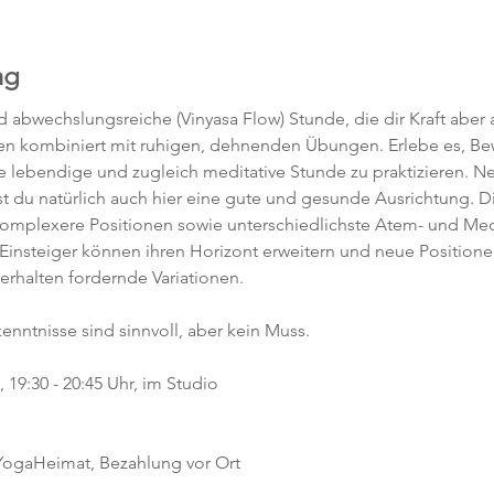
ng
abwechslungsreiche (Vinyasa Flow) Stunde, die dir Kraft aber a
en kombiniert mit ruhigen, dehnenden Übungen. Erlebe es, 
ne lebendige und zugleich meditative Stunde zu praktizieren. 
t du natürlich auch hier eine gute und gesunde Ausrichtung. D
komplexere Positionen sowie unterschiedlichste Atem- und Med
 Einsteiger können ihren Horizont erweitern und neue Position
 erhalten fordernde Variationen.  
kenntnisse sind sinnvoll, aber kein Muss.  
19:30 - 20:45 Uhr, im Studio 
 YogaHeimat, Bezahlung vor Ort