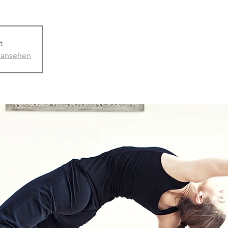
t
 ansehen