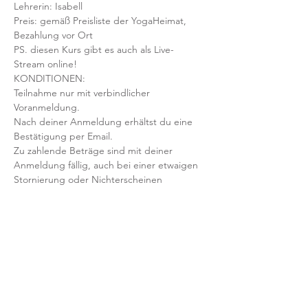
Lehrerin: Isabell
Preis: gemäß Preisliste der YogaHeimat, 
Bezahlung vor Ort
PS. diesen Kurs gibt es auch als Live-
Stream online!
KONDITIONEN:
Teilnahme nur mit verbindlicher 
Voranmeldung. 
Nach deiner Anmeldung erhältst du eine 
Bestätigung per Email. 
Zu zahlende Beträge sind mit deiner 
Anmeldung fällig, auch bei einer etwaigen 
Stornierung oder Nichterscheinen 
deinerseits.
Mit der Anmeldung bestätigst und 
akzeptierst du unsere 
Teilnahmebedingungen und AGB.
FRAGEN?
Dann schreib uns an: info@yogaheimat.de