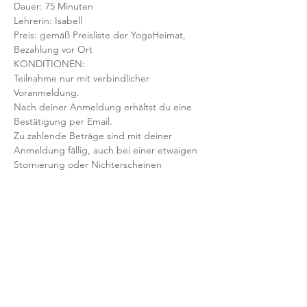
Dauer: 75 Minuten 
Lehrerin: Isabell
Preis: gemäß Preisliste der YogaHeimat, 
Bezahlung vor Ort
KONDITIONEN:
Teilnahme nur mit verbindlicher 
Voranmeldung. 
Nach deiner Anmeldung erhältst du eine 
Bestätigung per Email. 
Zu zahlende Beträge sind mit deiner 
Anmeldung fällig, auch bei einer etwaigen 
Stornierung oder Nichterscheinen 
deinerseits.
Mit der Anmeldung bestätigst und 
akzeptierst du unsere 
Teilnahmebedingungen und AGB.
FRAGEN?
Dann schreib uns an: info@yogaheimat.de