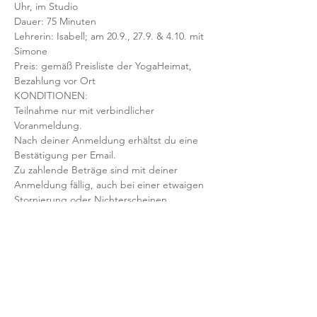
Uhr, im Studio 
Dauer: 75 Minuten 
Lehrerin: Isabell; am 20.9., 27.9. & 4.10. mit 
Simone
Preis: gemäß Preisliste der YogaHeimat, 
Bezahlung vor Ort
KONDITIONEN:
Teilnahme nur mit verbindlicher 
Voranmeldung. 
Nach deiner Anmeldung erhältst du eine 
Bestätigung per Email. 
Zu zahlende Beträge sind mit deiner 
Anmeldung fällig, auch bei einer etwaigen 
Stornierung oder Nichterscheinen 
deinerseits.
Mit der Anmeldung bestätigst und 
akzeptierst du unsere 
Teilnahmebedingungen und AGB.
FRAGEN?
Dann schreib uns an: info@yogaheimat.de