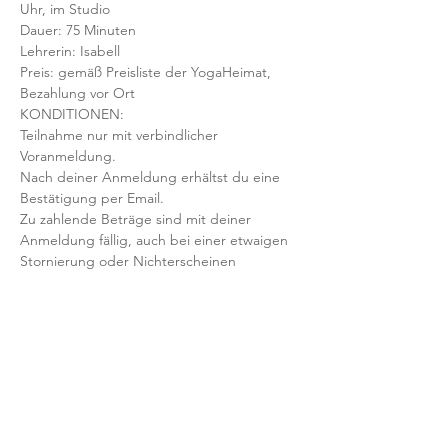
Uhr, im Studio 
Dauer: 75 Minuten 
Lehrerin: Isabell
Preis: gemäß Preisliste der YogaHeimat, 
Bezahlung vor Ort
KONDITIONEN:
Teilnahme nur mit verbindlicher 
Voranmeldung. 
Nach deiner Anmeldung erhältst du eine 
Bestätigung per Email. 
Zu zahlende Beträge sind mit deiner 
Anmeldung fällig, auch bei einer etwaigen 
Stornierung oder Nichterscheinen 
deinerseits.
Mit der Anmeldung bestätigst und 
akzeptierst du unsere 
Teilnahmebedingungen und AGB.
FRAGEN?
Dann schreib uns an: info@yogaheimat.de