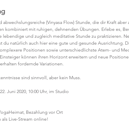
ng
abwechslungsreiche (Vinyasa Flow) Stunde, die dir Kraft aber a
en kombiniert mit ruhigen, dehnenden Übungen. Erlebe es, 
ne lebendige und zugleich meditative Stunde zu praktizieren. 
t du natürlich auch hier eine gute und gesunde Ausrichtung. D
komplexere Positionen sowie unterschiedlichste Atem- und Med
 Einsteiger können ihren Horizont erweitern und neue Position
 erhalten fordernde Variationen.  
kenntnisse sind sinnvoll, aber kein Muss.  
2. Juni 2020, 10:00 Uhr, im Studio 
 YogaHeimat, Bezahlung vor Ort
 als Live-Stream online!