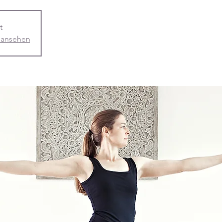
t
 ansehen