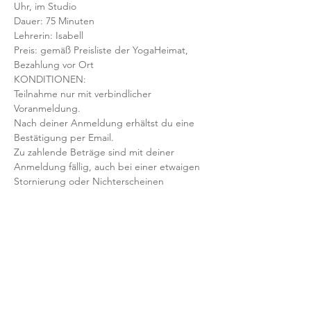
Uhr, im Studio 
Dauer: 75 Minuten 
Lehrerin: Isabell
Preis: gemäß Preisliste der YogaHeimat, 
Bezahlung vor Ort
KONDITIONEN:
Teilnahme nur mit verbindlicher 
Voranmeldung. 
Nach deiner Anmeldung erhältst du eine 
Bestätigung per Email. 
Zu zahlende Beträge sind mit deiner 
Anmeldung fällig, auch bei einer etwaigen 
Stornierung oder Nichterscheinen 
deinerseits.
Mit der Anmeldung bestätigst und 
akzeptierst du unsere 
Teilnahmebedingungen und AGB.
FRAGEN?
Dann schreib uns an: info@yogaheimat.de