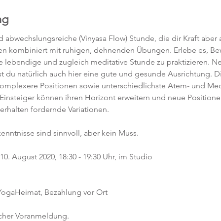
ng
abwechslungsreiche (Vinyasa Flow) Stunde, die dir Kraft aber a
en kombiniert mit ruhigen, dehnenden Übungen. Erlebe es, 
ne lebendige und zugleich meditative Stunde zu praktizieren. 
t du natürlich auch hier eine gute und gesunde Ausrichtung. D
komplexere Positionen sowie unterschiedlichste Atem- und Med
 Einsteiger können ihren Horizont erweitern und neue Position
 erhalten fordernde Variationen.  
kenntnisse sind sinnvoll, aber kein Muss.  
0. August 2020, 18:30 - 19:30 Uhr, im Studio 
 YogaHeimat, Bezahlung vor Ort
icher Voranmeldung. 