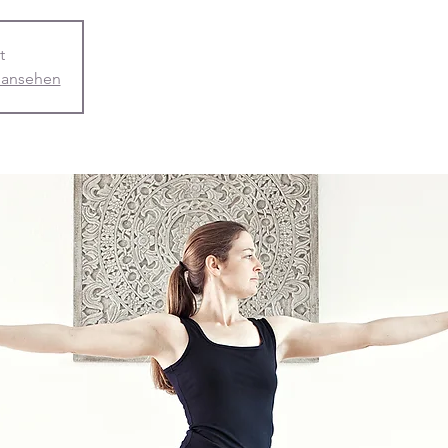
t
 ansehen