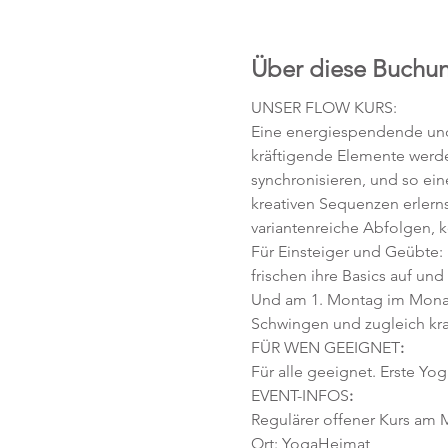
Über diese Buchu
UNSER FLOW KURS:
Eine energiespendende und 
kräftigende Elemente werd
synchronisieren, und so ei
kreativen Sequenzen erlerns
variantenreiche Abfolgen, 
Für Einsteiger und Geübte:
frischen ihre Basics auf und
Und am 1. Montag im Monat
Schwingen und zugleich kra
FÜR WEN GEEIGNET
:
Für alle geeignet. Erste Yog
EVENT-INFOS
:
Regulärer offener Kurs am M
Ort: YogaHeimat 