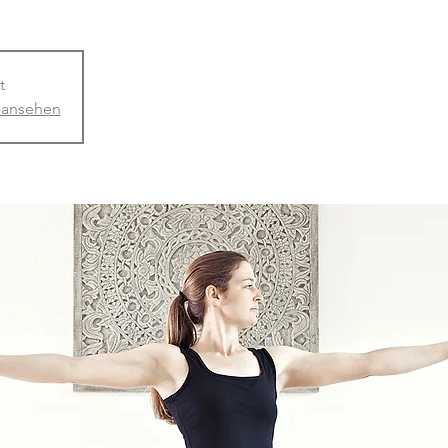
t
 ansehen