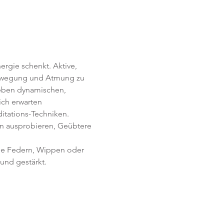
rgie schenkt. Aktive, 
Bewegung und Atmung zu 
Neben dynamischen, 
ich erwarten 
itations-Techniken. 
en ausprobieren, Geübtere 
ie Federn, Wippen oder 
und gestärkt.