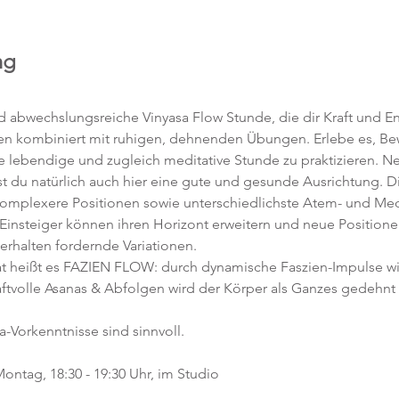
ng
abwechslungsreiche Vinyasa Flow Stunde, die dir Kraft und Ene
en kombiniert mit ruhigen, dehnenden Übungen. Erlebe es, 
ne lebendige und zugleich meditative Stunde zu praktizieren. 
t du natürlich auch hier eine gute und gesunde Ausrichtung. D
komplexere Positionen sowie unterschiedlichste Atem- und Med
 Einsteiger können ihren Horizont erweitern und neue Position
 erhalten fordernde Variationen.  
 heißt es FAZIEN FLOW: durch dynamische Faszien-Impulse w
ftvolle Asanas & Abfolgen wird der Körper als Ganzes gedehnt 
a-Vorkenntnisse sind sinnvoll.  
ontag, 18:30 - 19:30 Uhr, im Studio