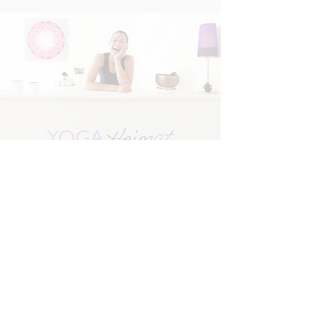
​© 2026 YOGAHeimat
YogaHeimat - Dauner Sr. 6 - 41236
Mönchengladbach
Tel. 0 21 66 - 26 23 754 -
info@yogaheimat.de
Folge der
Folge
Heimat
Isa
Impressum & Datenschutz