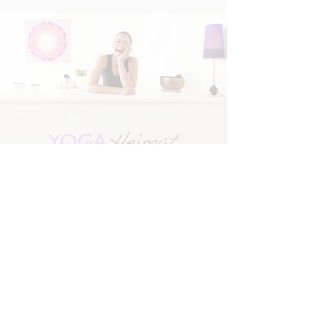
​© 2026 YOGAHeimat
YogaHeimat - Dauner Sr. 6 - 41236
Mönchengladbach
Tel. 0 21 66 - 26 23 754 -
info@yogaheimat.de
Folge der
Folge
Heimat
Isa
Impressum & Datenschutz