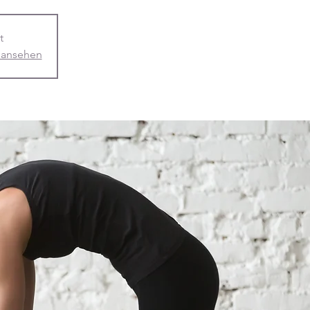
t
 ansehen