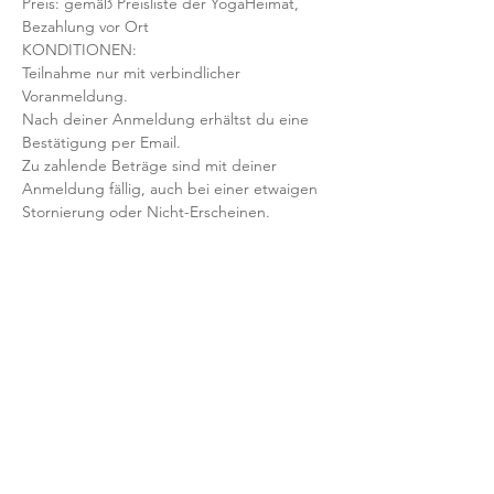
Preis: gemäß Preisliste der YogaHeimat, 
Bezahlung vor Ort
KONDITIONEN:
Teilnahme nur mit verbindlicher 
Voranmeldung. 
Nach deiner Anmeldung erhältst du eine 
Bestätigung per Email. 
Zu zahlende Beträge sind mit deiner 
Anmeldung fällig, auch bei einer etwaigen 
Stornierung oder Nicht-Erscheinen.
Mit der Anmeldung bestätigst und 
akzeptierst du unsere 
Teilnahmebedingungen und AGB.
FRAGEN?
Dann schreib uns an: info@yogaheimat.de