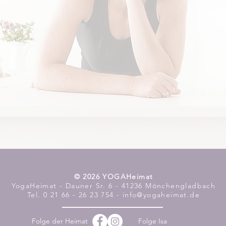
​© 2026 YOGAHeimat
YogaHeimat - Dauner Sr. 6 - 41236 Mönchengladbach
Tel. 0 21 66 - 26 23 754 - info@yogaheimat.de
Folge der Heimat
Folge Isa