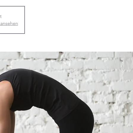
t
 ansehen