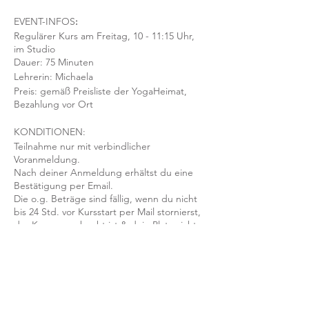
EVENT-INFOS
:
Regulärer Kurs am Freitag, 10 - 11:15 Uhr,
im Studio
Dauer: 75 Minuten
Lehrerin: Michaela
Preis: gemäß Preisliste der YogaHeimat,
Bezahlung vor Ort
KONDITIONEN:
Teilnahme nur mit verbindlicher
Voranmeldung.
Nach deiner Anmeldung erhältst du eine
Bestätigung per Email.
Die o.g. Beträge sind fällig, wenn du nicht
bis 24 Std. vor Kursstart per Mail stornierst,
der Kurs ausgebucht ist & dein Platz nicht
nachbesetzt werden kann.
Mit der Anmeldung bestätigst und
akzeptierst du unsere
Teilnahmebedingungen und AGB.
FRAGEN?