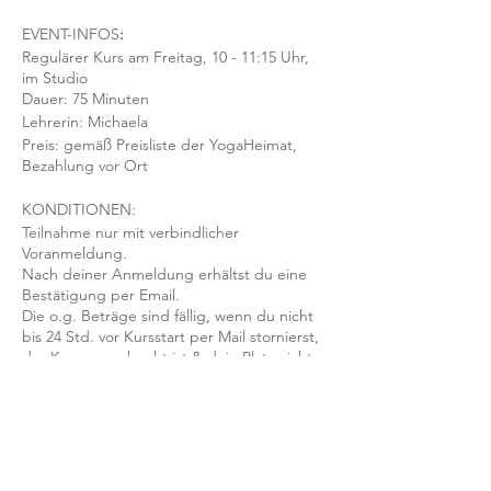
EVENT-INFOS
:
Regulärer Kurs am Freitag, 10 - 11:15 Uhr,
im Studio
Dauer: 75 Minuten
Lehrerin: Michaela
Preis: gemäß Preisliste der YogaHeimat,
Bezahlung vor Ort
KONDITIONEN:
Teilnahme nur mit verbindlicher
Voranmeldung.
Nach deiner Anmeldung erhältst du eine
Bestätigung per Email.
Die o.g. Beträge sind fällig, wenn du nicht
bis 24 Std. vor Kursstart per Mail stornierst,
der Kurs ausgebucht ist & dein Platz nicht
nachbesetzt werden kann.
Mit der Anmeldung bestätigst und
akzeptierst du unsere
Teilnahmebedingungen und AGB.
FRAGEN?