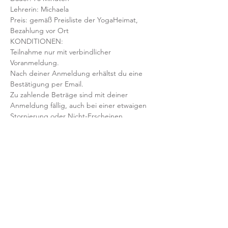
Lehrerin: Michaela 
Preis: gemäß Preisliste der YogaHeimat, 
Bezahlung vor Ort
KONDITIONEN:
Teilnahme nur mit verbindlicher 
Voranmeldung. 
Nach deiner Anmeldung erhältst du eine 
Bestätigung per Email. 
Zu zahlende Beträge sind mit deiner 
Anmeldung fällig, auch bei einer etwaigen 
Stornierung oder Nicht-Erscheinen.
Mit der Anmeldung bestätigst und 
akzeptierst du unsere 
Teilnahmebedingungen und AGB.
FRAGEN?
Dann schreib uns an: info@yogaheimat.de