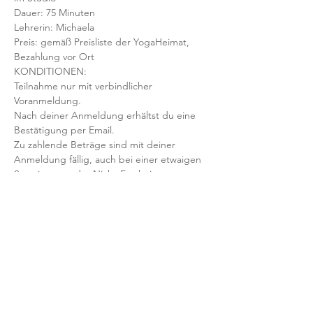
Dauer: 75 Minuten 
Lehrerin: Michaela 
Preis: gemäß Preisliste der YogaHeimat, 
Bezahlung vor Ort
KONDITIONEN:
Teilnahme nur mit verbindlicher 
Voranmeldung. 
Nach deiner Anmeldung erhältst du eine 
Bestätigung per Email. 
Zu zahlende Beträge sind mit deiner 
Anmeldung fällig, auch bei einer etwaigen 
Stornierung oder Nicht-Erscheinen.
Mit der Anmeldung bestätigst und 
akzeptierst du unsere 
Teilnahmebedingungen und AGB.
FRAGEN?
Dann schreib uns an: info@yogaheimat.de