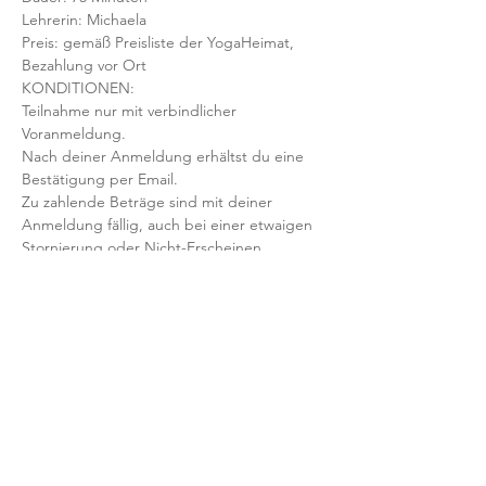
Lehrerin: Michaela 
Preis: gemäß Preisliste der YogaHeimat, 
Bezahlung vor Ort
KONDITIONEN:
Teilnahme nur mit verbindlicher 
Voranmeldung. 
Nach deiner Anmeldung erhältst du eine 
Bestätigung per Email. 
Zu zahlende Beträge sind mit deiner 
Anmeldung fällig, auch bei einer etwaigen 
Stornierung oder Nicht-Erscheinen.
Mit der Anmeldung bestätigst und 
akzeptierst du unsere 
Teilnahmebedingungen und AGB.
FRAGEN?
Dann schreib uns an: info@yogaheimat.de