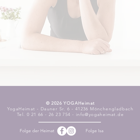
​© 2026 YOGAHeimat
YogaHeimat - Dauner Sr. 6 - 41236 Mönchengladbach
Tel. 0 21 66 - 26 23 754 - info@yogaheimat.de
Folge der Heimat
Folge Isa