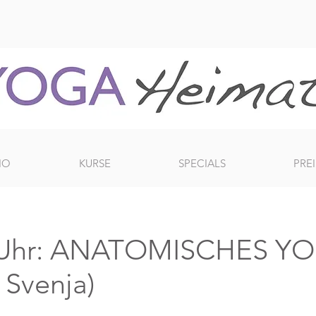
IO
KURSE
SPECIALS
PREI
0 Uhr: ANATOMISCHES Y
 Svenja)