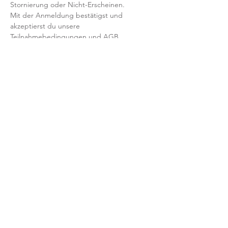
Stornierung oder Nicht-Erscheinen.
Mit der Anmeldung bestätigst und 
akzeptierst du unsere 
Teilnahmebedingungen und AGB.
FRAGEN?
Dann schreib uns an: info@yogaheimat.de
​© 2026 YOGAHeimat