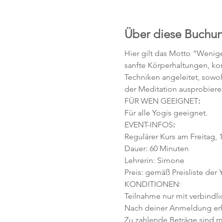
Über diese Buchu
Hier gilt das Motto “Wenige
sanfte Körperhaltungen, ko
Techniken angeleitet, sowo
der Meditation ausprobiere
FÜR WEN GEEIGNET
:
Für alle Yogis geeignet.  
EVENT-INFOS
:
Regulärer Kurs am Freitag, 1
Dauer: 60 Minuten 
Lehrerin: Simone 
Preis: gemäß Preisliste der
KONDITIONEN:
Teilnahme nur mit verbindl
Nach deiner Anmeldung erhä
Zu zahlende Beträge sind mi