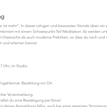
ng
r ist mehr”. In dieser ruhigen und bewussten Stunde üben wir e
mbiniert mit einem Schwerpunkt-Teil Meditation. Es werden unt
hl klassische als auch moderne Praktiken, so dass du nach und
n und erlernen kannst.
7 Uhr, im Studio 
 YogaHeimat, Bezahlung vor Ort
icher Voranmeldung. 
ltst du eine Bestätigung per Email. 
t deiner Anmeldung fällig, auch bei einer etwaigen Stornierun