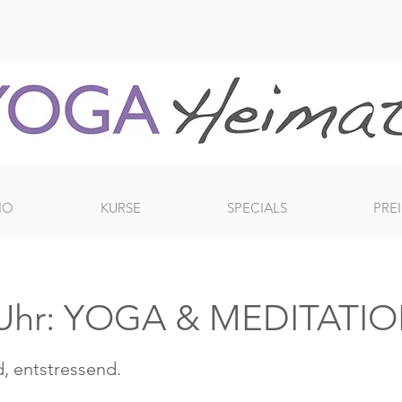
IO
KURSE
SPECIALS
PREI
7 Uhr: YOGA & MEDITATI
, entstressend.