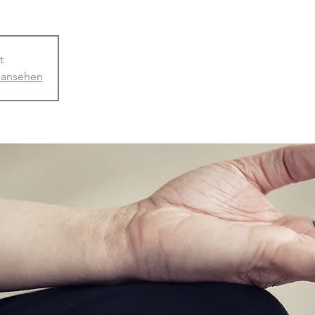
t
 ansehen