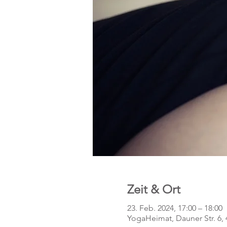
Zeit & Ort
23. Feb. 2024, 17:00 – 18:00
YogaHeimat, Dauner Str. 6