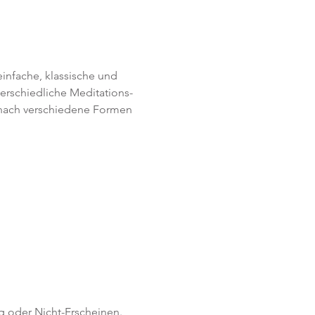
infache, klassische und 
erschiedliche Meditations-
 nach verschiedene Formen 
g oder Nicht-Erscheinen.