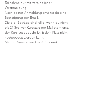
Teilnahme nur mit verbindlicher 
Voranmeldung. 
Nach deiner Anmeldung erhältst du eine 
Bestätigung per Email. 
Die o.g. Beträge sind fällig, wenn du nicht 
bis 24 Std. vor Kursstart per Mail stornierst, 
der Kurs ausgebucht ist & dein Platz nicht 
nachbesetzt werden kann.
Mit der Anmeldung bestätigst und 
akzeptierst du unsere 
Teilnahmebedingungen und AGB.
FRAGEN?
Dann schreib uns an: info@yogaheimat.de