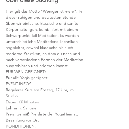
Über diese Buchung
Hier gilt das Motto “Weniger ist mehr”. In 
dieser ruhigen und bewussten Stunde 
üben wir einfache, klassische und sanfte 
Körperhaltungen, kombiniert mit einem 
Schwerpunkt-Teil Meditation. Es werden 
unterschiedliche Meditations-Techniken 
angeleitet, sowohl klassische als auch 
moderne Praktiken, so dass du nach und 
nach verschiedene Formen der Meditation 
ausprobieren und erlernen kannst.
FÜR WEN GEEIGNET
:
Für alle Yogis geeignet.  
EVENT-INFOS
:
Regulärer Kurs am Freitag, 17 Uhr, im 
Studio 
Dauer: 60 Minuten 
Lehrerin: Simone 
Preis: gemäß Preisliste der YogaHeimat, 
Bezahlung vor Ort
KONDITIONEN: