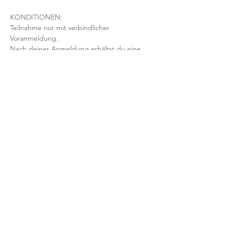
KONDITIONEN:
Teilnahme nur mit verbindlicher 
Voranmeldung. 
Nach deiner Anmeldung erhältst du eine 
Bestätigung per Email. 
Die o.g. Beträge sind fällig, wenn du nicht 
bis 24 Std. vor Kursstart per Mail stornierst, 
der Kurs ausgebucht ist & dein Platz nicht 
nachbesetzt werden kann.
Mit der Anmeldung bestätigst und 
akzeptierst du unsere 
Teilnahmebedingungen und AGB.
FRAGEN?
Dann schreib uns an: info@yogaheimat.de