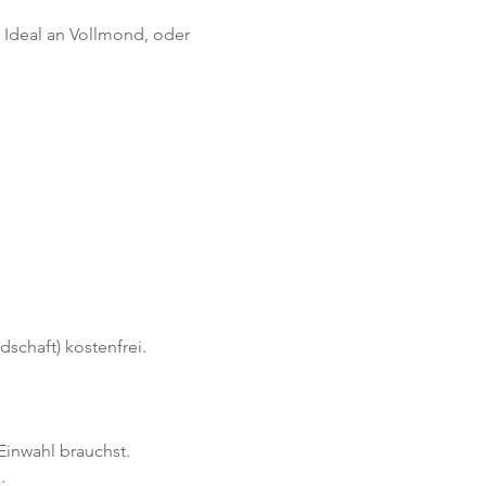
 Ideal an Vollmond, oder 
schaft) kostenfrei. 
Einwahl brauchst. 
.