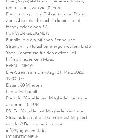
Eine (Yoga-)Matte und gerne ein Kissen, 
um besser sitzen zu können. 
Für den liegenden Teil gerne eine Decke.
Zum Abspielen brauchst du ein Tablet, 
Handy oder einen PC.
FÜR WEN GEEIGNET
:
Für alle, die ein bißchen Sonne und 
Strahlen ins Herzchen bringen wollen. Erste 
Yoga-Kenntnisse für den aktiven Teil 
hilfreich, aber kein Muss.
EVENT-INFOS
:
Live-Stream am Dienstag, 31. März 2020, 
19:30 Uhr
Dauer: 60 Minuten 
Lehrerin: Isabell
Preis: für YogaHeimat Mitglieder frei / alle 
anderen: 10 EUR
PS. Für YogaHeimat Mitglieder sind alle 
Streams kostenfrei. Du möchtest Mitglied 
werden? Dann schreib uns an: 
info@yogaheimat.de
KONDITIONEN: