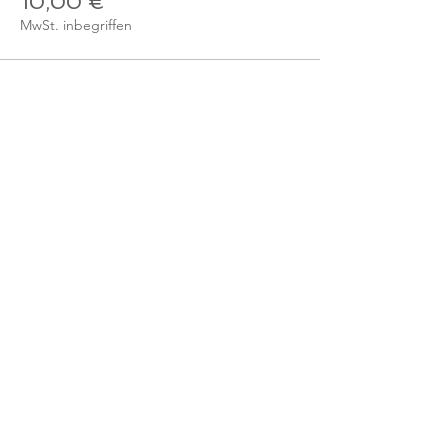
10,00 €
MwSt. inbegriffen
Verkauf beendet
Tickettyp
Einzelticket - Mitglied
Mehr Infos
Preis
0,00 €